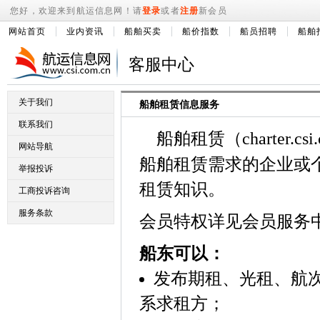
您好，欢迎来到航运信息网！请
登录
或者
注册
新会员
网站首页
业内资讯
船舶买卖
船价指数
船员招聘
船舶
客服中心
关于我们
船舶租赁信息服务
联系我们
船舶租赁（
charter.csi
网站导航
船舶租赁需求的企业或
举报投诉
租赁知识。
工商投诉咨询
服务条款
会员特权详见会员服务
船东可以：
发布期租、光租、航
系求租方；